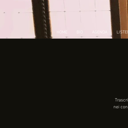
HOME
BIO
AGENDA
LISTE
Trascr
nei con