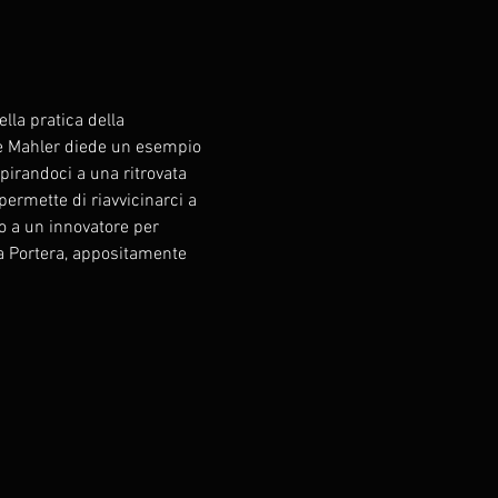
lla pratica della 
re Mahler diede un esempio 
spirandoci a una ritrovata 
ermette di riavvicinarci a 
o a un innovatore per 
a Portera, appositamente 