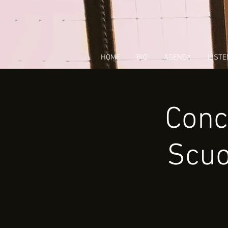
HOME
BIO
AGENDA
LISTE
Conce
Scuo