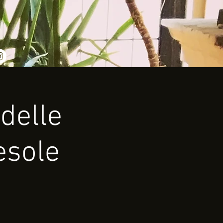
 delle
esole