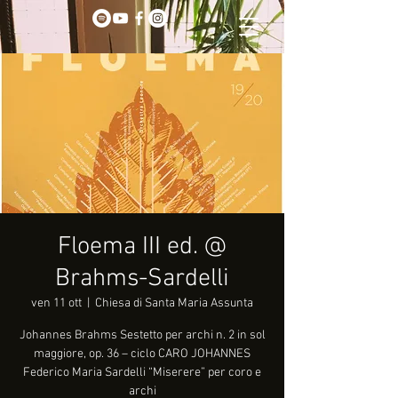
Floema III ed. @
Brahms-Sardelli
ven 11 ott
  |  
Chiesa di Santa Maria Assunta
Johannes Brahms Sestetto per archi n. 2 in sol
maggiore, op. 36 – ciclo CARO JOHANNES
Federico Maria Sardelli “Miserere” per coro e
archi