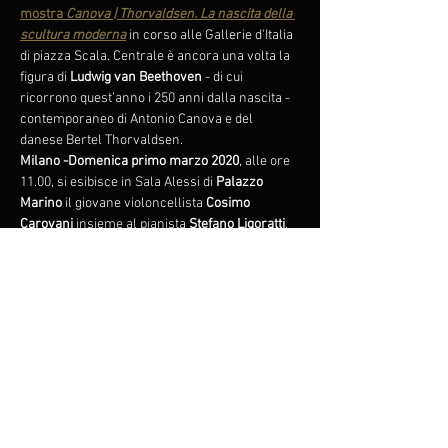
mostra 
Canova | Thorvaldsen. La nascita della 
scultura moderna
 in corso alle Gallerie d'Italia 
di piazza Scala. Centrale è ancora una volta la 
figura di 
Ludwig
van Beethoven
 - di cui 
ricorrono quest’anno i 250 anni dalla nascita - 
contemporaneo di Antonio Canova e del 
danese Bertel Thorvaldsen.
Milano -Domenica primo marzo 2020
, alle ore 
11.00, si esibisce in Sala Alessi di 
Palazzo 
Marino 
il giovane violoncellista 
Cosimo 
Carovani
 insieme al pianista 
Stefano Ligoratti
. 
Il duo propone un programma che si apre con 
il 
Notturno sull'acqua op. 82a
 di 
Mario Castelnuovo-Tedesco
 e prosegue con la 
Sonata n. 3 op. 69
 di 
Beethoven
 e con la 
Sonata 
op. 119 
di 
Prokof'ev
. In conclusione Cosimo 
Carovani presenta, sempre in prima assoluta, 
Elegia di dardi e cetra
, 
brano ispirato ad 
Apollino di Canova, scultura esposta…
Mostra di più