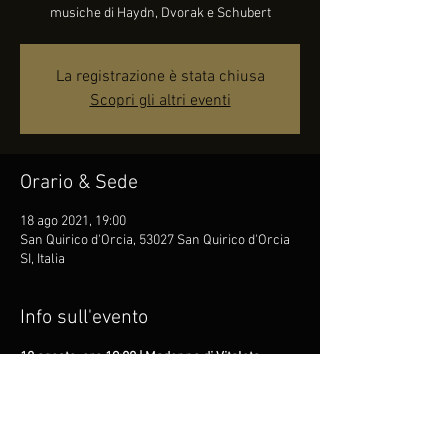
musiche di Haydn, Dvorak e Schubert
La registrazione è stata chiusa
Scopri gli altri eventi
Orario & Sede
18 ago 2021, 19:00
San Quirico d'Orcia, 53027 San Quirico d'Orcia
SI, Italia
Info sull'evento
18 agosto, ore 19:00 | Madonna di Vitaleta
Concerto al tramonto
Quartetto Indaco
musiche di Haydn, Dvorak e Schubert