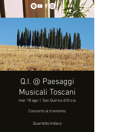
Q.I. @ Paesaggi
Musicali Toscani
mer 18 ago
  |  
San Quirico d'Orcia
Concerto al tramonto
Quartetto Indaco