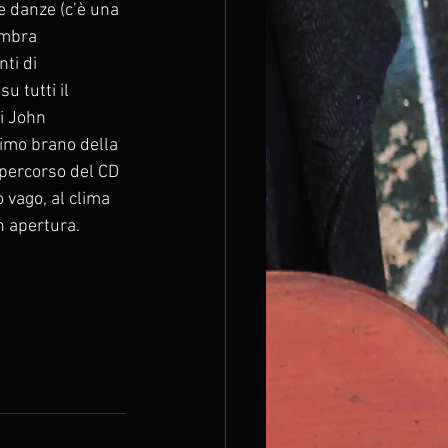
e danze (c’è una 
embra 
ti di 
 tutti il 
i John 
timo brano della 
 percorso del CD 
vago, al clima 
n apertura. 