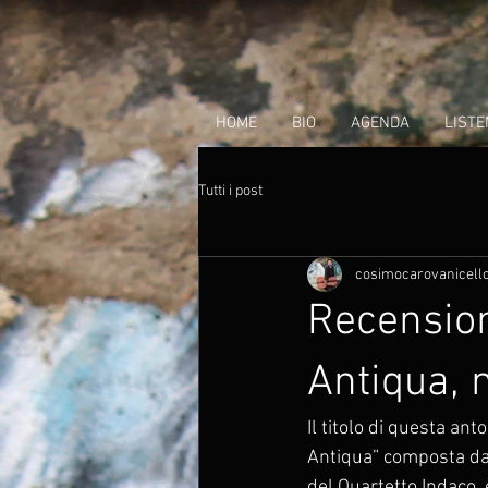
HOME
BIO
AGENDA
LISTE
Tutti i post
cosimocarovanicell
Recension
Antiqua, m
Il titolo di questa ant
Antiqua” composta dall
del Quartetto Indaco,