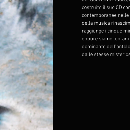
costruito il suo CD c
contemporanee nelle qu
della musica rinascim
raggiunge i cinque min
eppure siamo lontani d
dominante dell’antolog
dalle stesse misterio