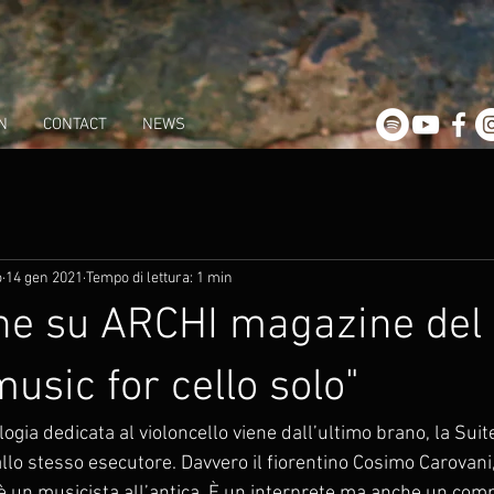
N
CONTACT
NEWS
o
14 gen 2021
Tempo di lettura: 1 min
e su ARCHI magazine del 
usic for cello solo"
ologia dedicata al violoncello viene dall’ultimo brano, la Suit
o stesso esecutore. Davvero il fiorentino Cosimo Carovani, 
 è un musicista all’antica. È un interprete ma anche un comp