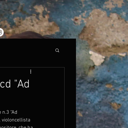
cd "Ad
e n.3 “Ad 
violoncellista 
ositore, che ha 