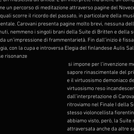
ome un percorso di meditazione attraverso pagine del Novece
ali scorre il ricordo del passato, in particolare della mus
entale. Carovani presenta pagine molto brevi, nessuna dell
uti, nemmeno i singoli brani della Suite di Britten e della s
a un’impressione di frammentarietà. Fin dall’inizio è fissat
ia, con la cupa e introversa Elegia del finlandese Aulis Sal
se risonanze
 si impone per l’invenzione melodica dal 
sapore rinascimentale del p
e il virtuosismo demoniaco de
virtuosismo reso incandescen
dall’interpretazione di Carova
ritroviamo nel Finale I della S
stesso violoncellista fiorenti
abbiamo visto, però, la Suite 
attraversata anche da altre su